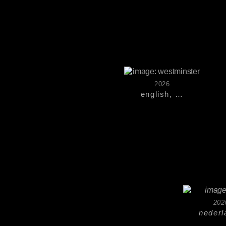
2026
english, …
202
nederl