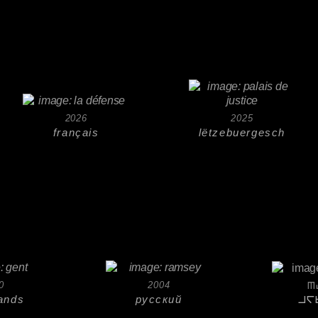
2026
2025
français
lëtzebuergesch
0
2004
3
ands
русский
ma