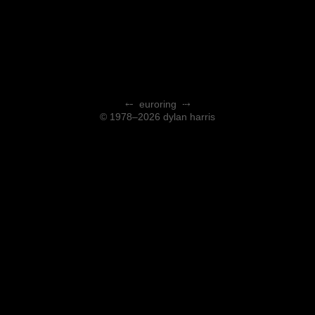
⤌
euroring
⤏
© 1978–2026 dylan harris