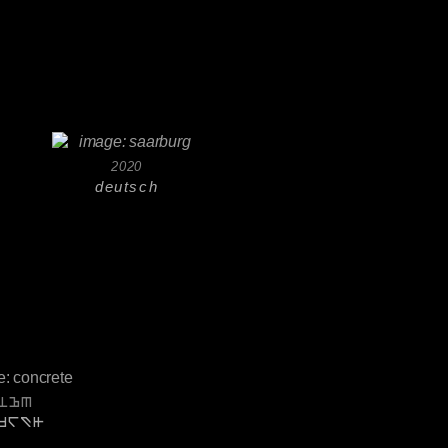
2020
deutsch
743
rain